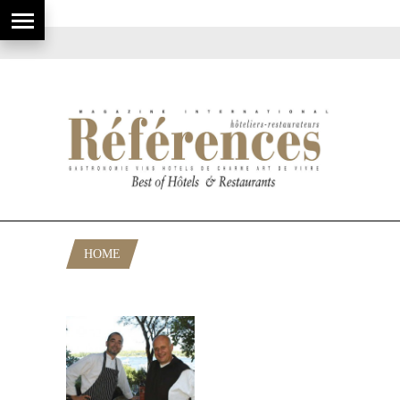
HOME
POSTS TAGGED "CUVÉE ST CÉSAIRE"