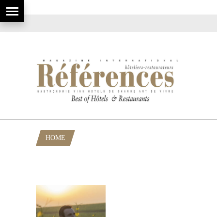
HOME
POSTS TAGGED "CUVÉE DOM
RUINART"