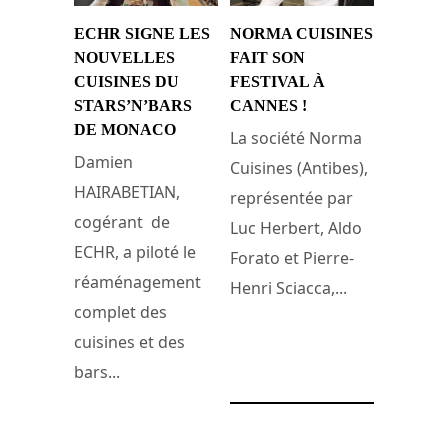
ECHR SIGNE LES
NORMA CUISINES
NOUVELLES
FAIT SON
CUISINES DU
FESTIVAL À
STARS’N’BARS
CANNES !
DE MONACO
La société Norma
Damien
Cuisines (Antibes),
HAIRABETIAN,
représentée par
cogérant de
Luc Herbert, Aldo
ECHR, a piloté le
Forato et Pierre-
réaménagement
Henri Sciacca,...
complet des
cuisines et des
26 avril 2011
bars...
12 juillet 2012