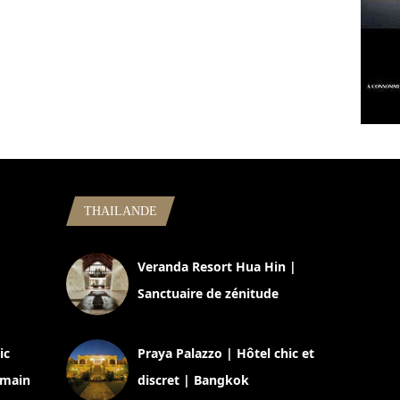
THAILANDE
,
Veranda Resort Hua Hin |
Sanctuaire de zénitude
30 août 2024
ic
Praya Palazzo | Hôtel chic et
omain
discret | Bangkok