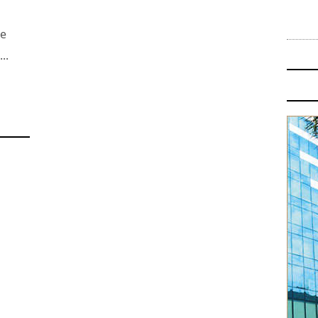
ne
..