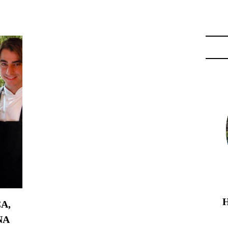
E ESPAGNOLE"
A,
NA