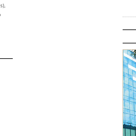
s),
o