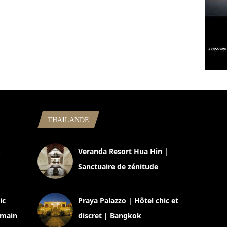
THAILANDE
,
Veranda Resort Hua Hin |
Sanctuaire de zénitude
30 août 2024
ic
Praya Palazzo | Hôtel chic et
omain
discret | Bangkok