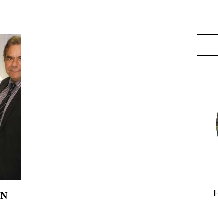
N"
ON