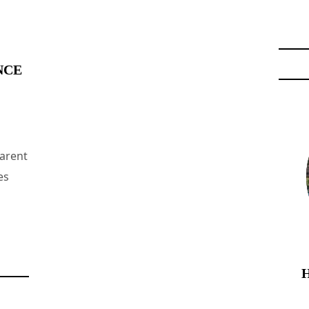
URS JEUNES TALENTS"
NCE
arent
es