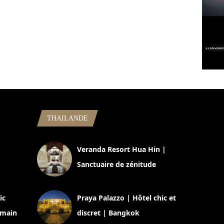
THAILANDE
,
Veranda Resort Hua Hin |
Sanctuaire de zénitude
30 août 2024
ic
Praya Palazzo | Hôtel chic et
omain
discret | Bangkok