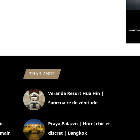
THAILANDE
,
Veranda Resort Hua Hin |
Sanctuaire de zénitude
30 août 2024
ic
Praya Palazzo | Hôtel chic et
omain
discret | Bangkok