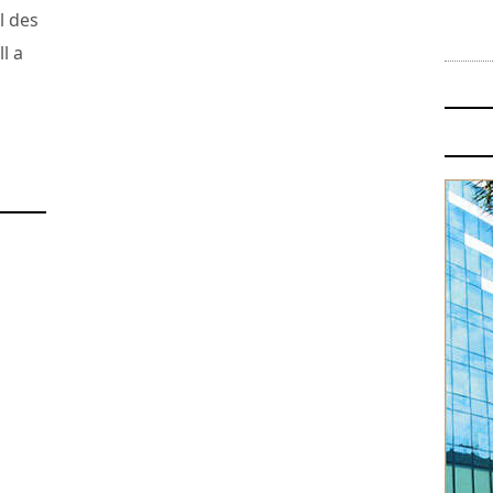
l des
l a