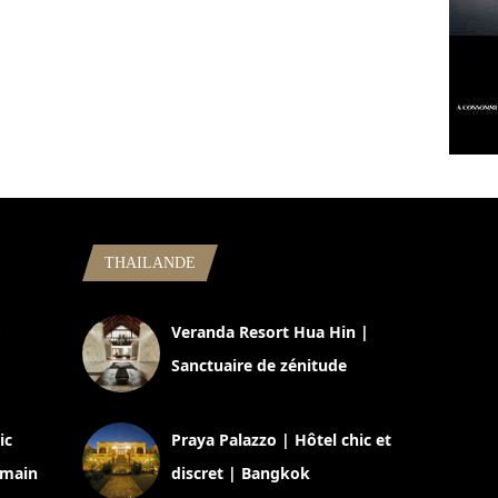
THAILANDE
,
Veranda Resort Hua Hin |
Sanctuaire de zénitude
30 août 2024
ic
Praya Palazzo | Hôtel chic et
omain
discret | Bangkok