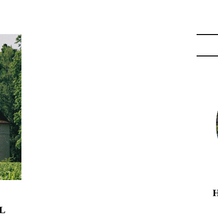
LAT"
L