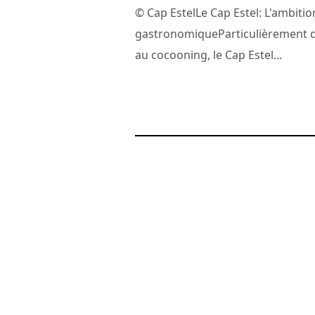
© Cap EstelLe Cap Estel: L'ambitio
gastronomiqueParticulièrement 
au cocooning, le Cap Estel...
20 avril 2017