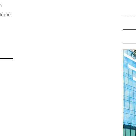
n
dédié