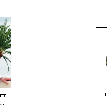
FRANCE"
 ET
E…