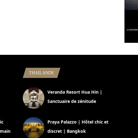
THAILANDE
,
Veranda Resort Hua Hin |
Sanctuaire de zénitude
30 août 2024
ic
Praya Palazzo | Hôtel chic et
omain
discret | Bangkok