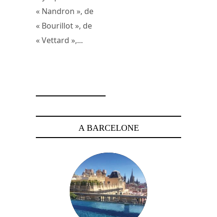
« Nandron », de
« Bourillot », de
« Vettard »,...
2 janvier 2008
A BARCELONE