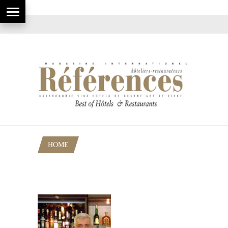
HOME
POSTS TAGGED "BLOG DU PETIT
GARI"