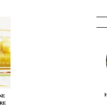
NE
RE