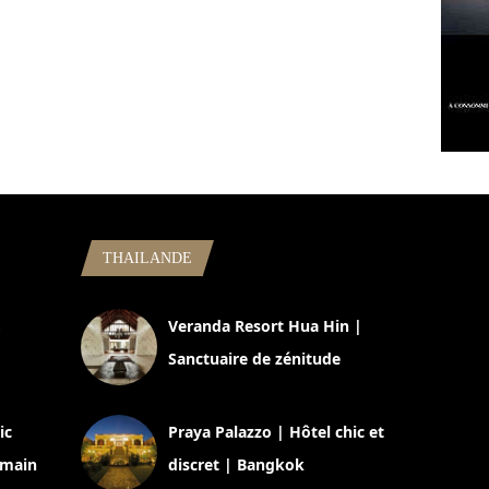
THAILANDE
,
Veranda Resort Hua Hin |
Sanctuaire de zénitude
30 août 2024
ic
Praya Palazzo | Hôtel chic et
omain
discret | Bangkok