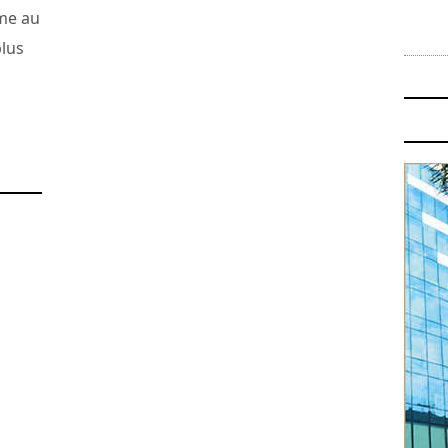
mme au
plus