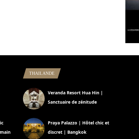
THAILANDE
,
Veranda Resort Hua Hin |
Sanctuaire de zénitude
30 août 2024
ic
Praya Palazzo | Hôtel chic et
omain
discret | Bangkok