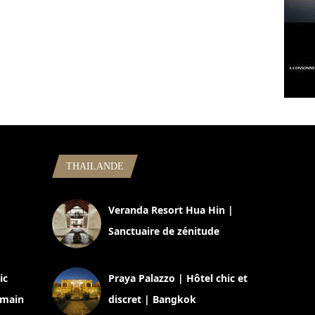
THAILANDE
,
Veranda Resort Hua Hin |
Sanctuaire de zénitude
30 août 2024
ic
Praya Palazzo | Hôtel chic et
omain
discret | Bangkok