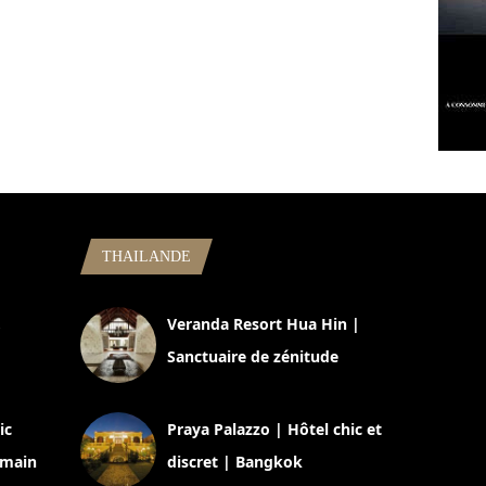
THAILANDE
,
Veranda Resort Hua Hin |
Sanctuaire de zénitude
30 août 2024
ic
Praya Palazzo | Hôtel chic et
omain
discret | Bangkok