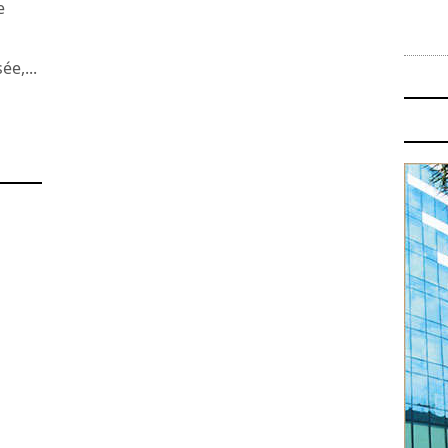
e
ée,...