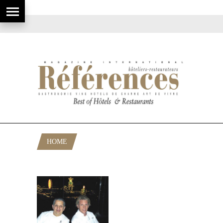
HOME
POSTS TAGGED "BENOÎT BADUFLE"