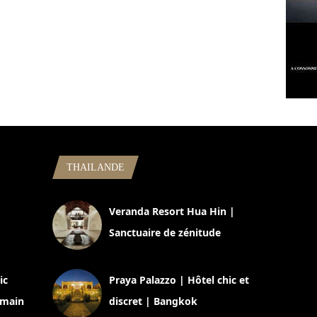
THAILANDE
,
Veranda Resort Hua Hin |
Sanctuaire de zénitude
30 août 2024
ic
Praya Palazzo | Hôtel chic et
omain
discret | Bangkok