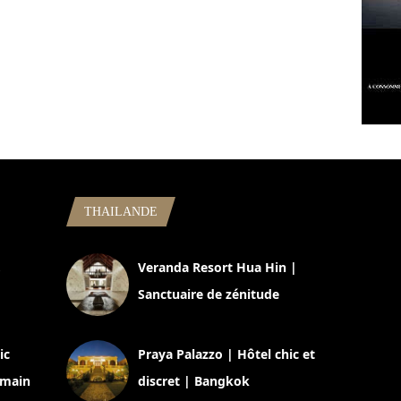
THAILANDE
,
Veranda Resort Hua Hin |
Sanctuaire de zénitude
30 août 2024
ic
Praya Palazzo | Hôtel chic et
omain
discret | Bangkok