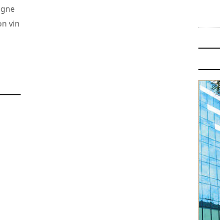
igne
on vin