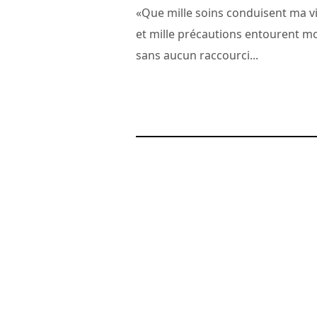
«Que mille soins conduisent ma v
et mille précautions entourent m
sans aucun raccourci...
31 juillet 2011