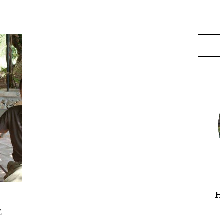
US"
E