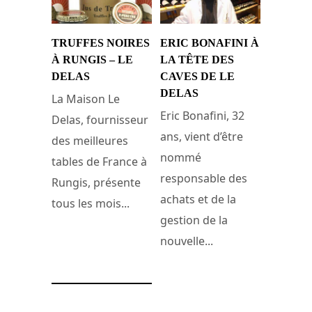
TRUFFES NOIRES
ERIC BONAFINI À
À RUNGIS – LE
LA TÊTE DES
DELAS
CAVES DE LE
DELAS
La Maison Le
Eric Bonafini, 32
Delas, fournisseur
ans, vient d’être
des meilleures
nommé
tables de France à
responsable des
Rungis, présente
achats et de la
tous les mois...
gestion de la
nouvelle...
31 janvier 2008
10 janvier 2008