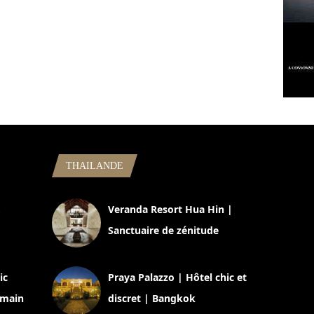
THAILANDE
,
Veranda Resort Hua Hin |
Sanctuaire de zénitude
30 août 2024
ic
Praya Palazzo | Hôtel chic et
omain
discret | Bangkok