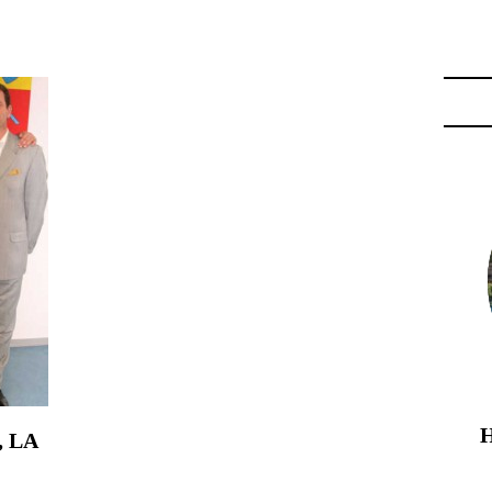
CH"
 LA