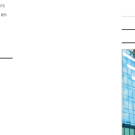
rs
e en