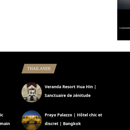
THAILANDE
,
Veranda Resort Hua Hin |
Sanctuaire de zénitude
30 août 2024
ic
Praya Palazzo | Hôtel chic et
omain
discret | Bangkok