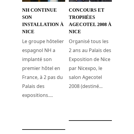
NH CONTINUE
CONCOURS ET
SON
TROPHÉES
INSTALLATION À
AGECOTEL 2008 À
NICE
NICE
Le groupe hôtelier
Organisé tous les
espagnol NH a
2 ans au Palais des
implanté son
Exposition de Nice
premier hôtel en
par Nicexpo, le
France, à 2 pas du
salon Agecotel
Palais des
2008 (destiné...
expositions....
9 février 2008
10 février 2008