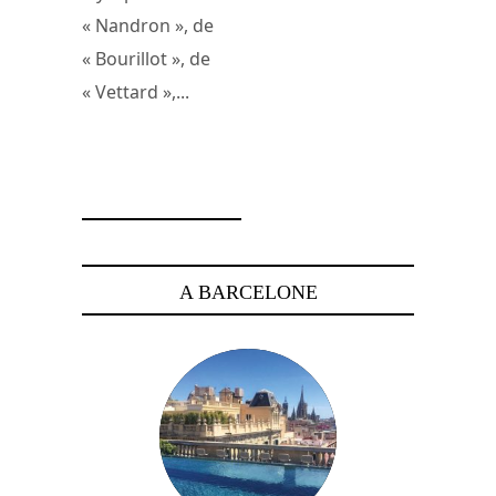
« Nandron », de
« Bourillot », de
« Vettard »,...
2 janvier 2008
A BARCELONE