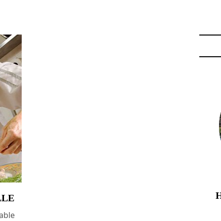
LLE
Table