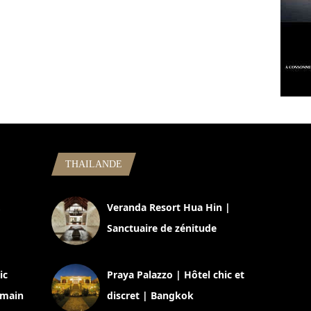
THAILANDE
,
Veranda Resort Hua Hin |
Sanctuaire de zénitude
30 août 2024
ic
Praya Palazzo | Hôtel chic et
omain
discret | Bangkok