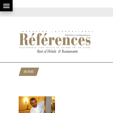
HOME
POSTS TAGGED "26 BOULEVARD
VICTOR HUGO"