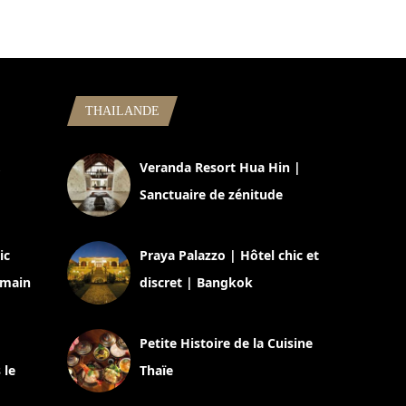
THAILANDE
,
Veranda Resort Hua Hin |
Sanctuaire de zénitude
30 août 2024
ic
Praya Palazzo | Hôtel chic et
omain
discret | Bangkok
13 avril 2024
Petite Histoire de la Cuisine
 le
Thaïe
22 mars 2024