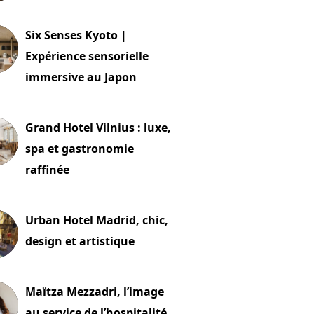
24 juillet 2026
Six Senses Kyoto |
Expérience sensorielle
immersive au Japon
t 2026
Grand Hotel Vilnius : luxe,
spa et gastronomie
raffinée
t 2026
Urban Hotel Madrid, chic,
design et artistique
2 juillet 2026
Maïtza Mezzadri, l’image
au service de l’hospitalité