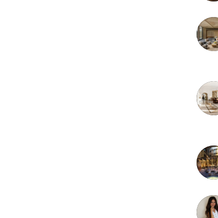
3 juille
2 juille