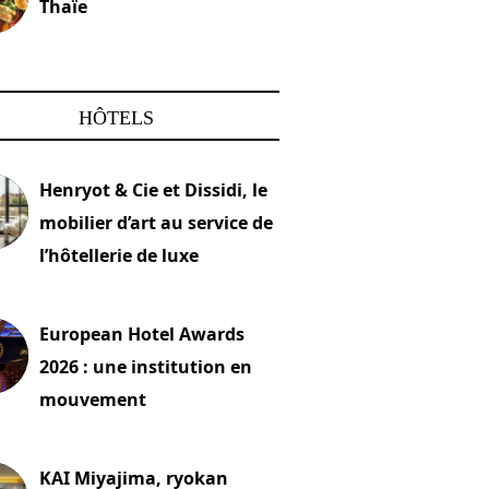
Thaïe
22 mars 2024
HÔTELS
Henryot & Cie et Dissidi, le
mobilier d’art au service de
l’hôtellerie de luxe
2026
European Hotel Awards
2026 : une institution en
mouvement
let 2026
KAI Miyajima, ryokan