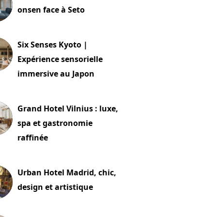
onsen face à Seto
24 juillet 2026
Six Senses Kyoto |
Expérience sensorielle
immersive au Japon
t 2026
Grand Hotel Vilnius : luxe,
spa et gastronomie
raffinée
t 2026
Urban Hotel Madrid, chic,
design et artistique
2 juillet 2026