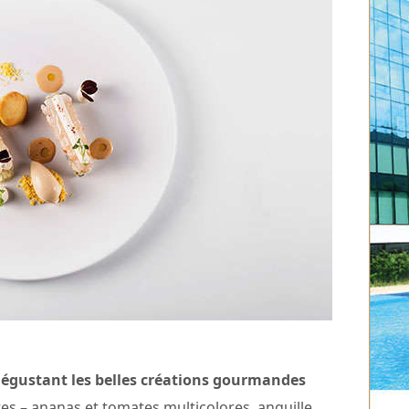
égustant les belles créations gourmandes
s – ananas et tomates multicolores, anguille