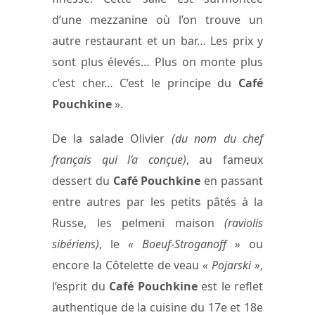
d’une mezzanine où l’on trouve un
autre restaurant et un bar… Les prix y
sont plus élevés… Plus on monte plus
c’est cher… C’est le principe du
Café
Pouchkine
».
De la salade Olivier
(du nom du chef
français qui l’a conçue)
, au fameux
dessert du
Café Pouchkine
en passant
entre autres par les petits pâtés à la
Russe, les pelmeni maison
(raviolis
sibériens)
, le
« Boeuf-Stroganoff »
ou
encore la Côtelette de veau
« Pojarski »
,
l’esprit du
Café Pouchkine
est le reflet
authentique de la cuisine du 17e et 18e