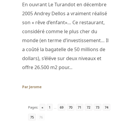
En ouvrant Le Turandot en décembre
2005 Andrey Dellos a vraiment réalisé
son « rêve d’enfant»… Ce restaurant,
considéré comme le plus cher du
monde (en terme d’investissement… Il
a coûté la bagatelle de 50 millions de
dollars), s’éléve sur deux niveaux et
offre 26.500 m2 pour...
Par Jerome
/ 12 novembre 2007
Pages:
«
1
...
69
70
71
72
73
74
75
76