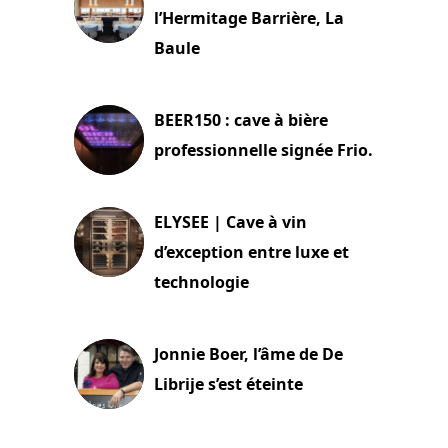
l’Hermitage Barrière, La
Baule
18 juin 2025
BEER150 : cave à bière
professionnelle signée Frio.
15 juin 2025
ELYSEE | Cave à vin
d’exception entre luxe et
technologie
15 juin 2025
Jonnie Boer, l’âme de De
Librije s’est éteinte
24 avril 2025