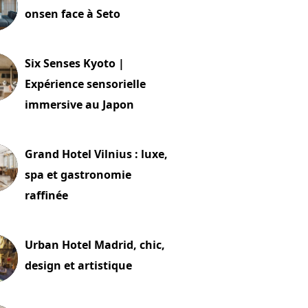
onsen face à Seto
24 juillet 2026
Six Senses Kyoto |
Expérience sensorielle
immersive au Japon
t 2026
Grand Hotel Vilnius : luxe,
spa et gastronomie
raffinée
t 2026
Urban Hotel Madrid, chic,
design et artistique
2 juillet 2026