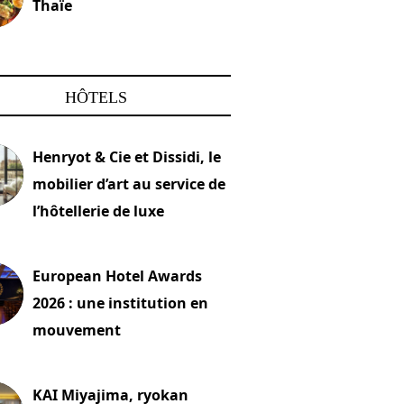
Thaïe
22 mars 2024
HÔTELS
Henryot & Cie et Dissidi, le
mobilier d’art au service de
l’hôtellerie de luxe
2026
European Hotel Awards
2026 : une institution en
mouvement
let 2026
KAI Miyajima, ryokan