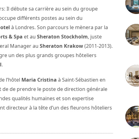
s: Il débute sa carrière au sein du groupe
 occupe différents postes au sein du
otel
à Londres. Son parcours le mènera par la
rts & Spa
et au
Sheraton Stockholm
, juste
eneral Manager au
Sheraton Krakow
(2011-2013).
égre un des plus grands groupes hôteliers
3 juille
l
.
de l’hôtel
Maria Cristina
à Saint-Sébastien en
 de de prendre le poste de direction générale
2 juille
andes qualités humaines et son expertise
nt directeur à la tête d’un des fleurons hôteliers